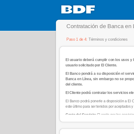
Contratación de Banca en 
Paso 1 de 4:
Términos y condiciones
El usuario deberá cumplir con los usos y
usuario solicitado por El Cliente.
El Banco pondrá a su disposición el servi
Banca en Línea, sin embargo no se propor
del cliente.
El Cliente podrá contratar los servicios e
El Banco podrá ponerle a disposición a El C
este último para ser tenidos por aceptados y
Costo del Servicio:
El costo por los servici
establecer una comisión administrativa, la
electrónico, o por cartas o correos electrónic