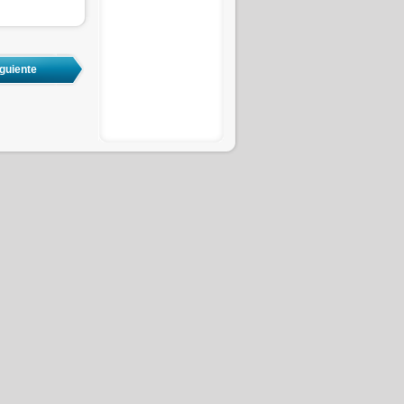
e indique y
 una
ito de su
por medio
 de El
ábiles o