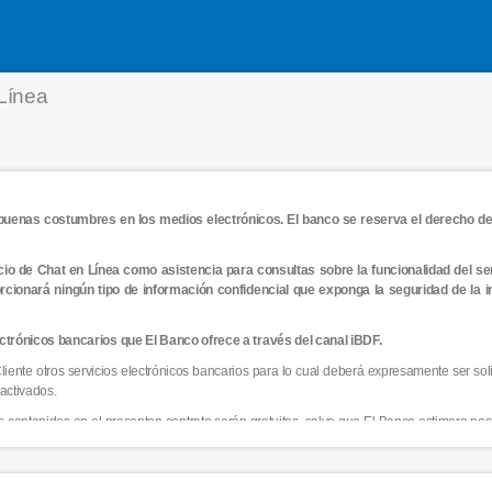
Línea
 buenas costumbres en los medios electrónicos. El banco se reserva el derecho de
cio de Chat en Línea como asistencia para consultas sobre la funcionalidad del ser
cionará ningún tipo de información confidencial que exponga la seguridad de la 
lectrónicos bancarios que El Banco ofrece a través del canal iBDF.
liente otros servicios electrónicos bancarios para lo cual deberá expresamente ser sol
 activados.
os contenidos en el presenten contrato serán gratuitos, salvo que El Banco estimare po
 cual deberá aceptada por El Cliente. Dicha comisión será notificada a El Cliente e
os.