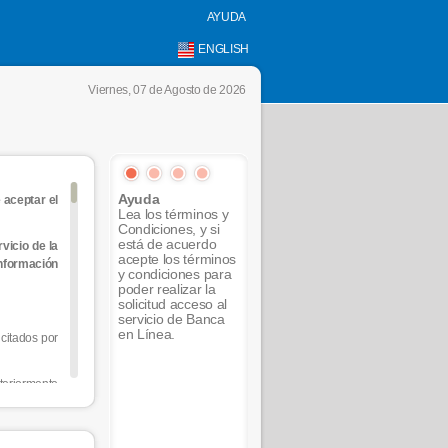
AYUDA
ENGLISH
Viernes, 07 de Agosto de 2026
Ayuda
 aceptar el
Lea los términos y
Condiciones, y si
está de acuerdo
vicio de la
acepte los términos
información
y condiciones para
poder realizar la
solicitud acceso al
servicio de Banca
en Línea.
icitados por
steriormente
n el portal